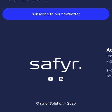
Subscribe to our newsletter
A
Por
773
T +
inf
© safyr Solution - 2025